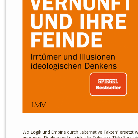
Wo Logik und Empirie durch „alternative Fakten“ ersetzt w
geprägtes Denken und es sinkt die Toleranz. Thilo Sarrazi